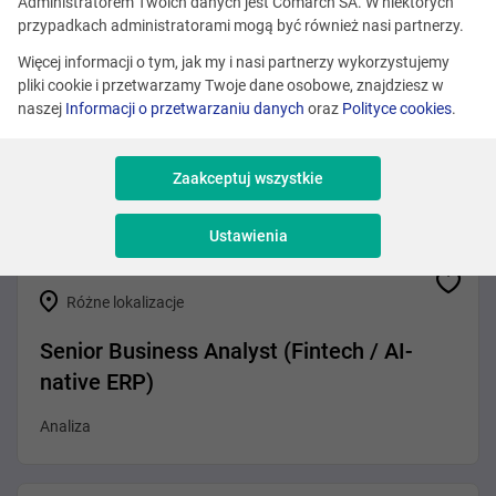
Zobacz podobne oferty
Administratorem Twoich danych jest Comarch SA. W niektórych
przypadkach administratorami mogą być również nasi partnerzy.
Więcej informacji o tym, jak my i nasi partnerzy wykorzystujemy
pliki cookie i przetwarzamy Twoje dane osobowe, znajdziesz w
Kraków
naszej
Informacji o przetwarzaniu danych
oraz
Polityce cookies
.
Program Manager (Loyalty Sector)
Zaakceptuj wszystkie
Sprzedaż i Consulting
Ustawienia
Różne lokalizacje
Senior Business Analyst (Fintech / AI-
native ERP)
Analiza