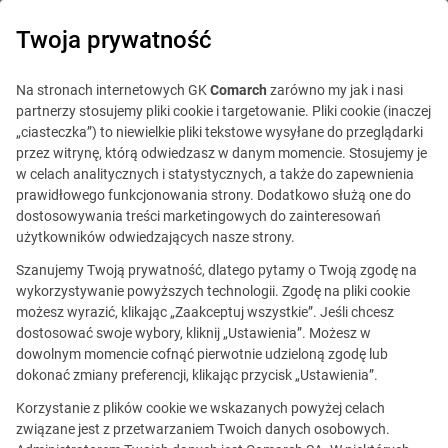
0
Twoja prywatność
Na stronach internetowych GK
Comarch
zarówno my jak i nasi
partnerzy stosujemy pliki cookie i targetowanie. Pliki cookie (inaczej
„ciasteczka”) to niewielkie pliki tekstowe wysyłane do przeglądarki
przez witrynę, którą odwiedzasz w danym momencie. Stosujemy je
w celach analitycznych i statystycznych, a także do zapewnienia
prawidłowego funkcjonowania strony. Dodatkowo służą one do
dostosowywania treści marketingowych do zainteresowań
użytkowników odwiedzających nasze strony.
Szanujemy Twoją prywatność, dlatego pytamy o Twoją zgodę na
Cloud Product Manager
wykorzystywanie powyższych technologii. Zgodę na pliki cookie
możesz wyrazić, klikając „Zaakceptuj wszystkie”. Jeśli chcesz
dostosować swoje wybory, kliknij „Ustawienia”. Możesz w
dowolnym momencie cofnąć pierwotnie udzieloną zgodę lub
Ta oferta jest już
dokonać zmiany preferencji, klikając przycisk „Ustawienia”.
nieaktualna.
Korzystanie z plików cookie we wskazanych powyżej celach
związane jest z przetwarzaniem Twoich danych osobowych.