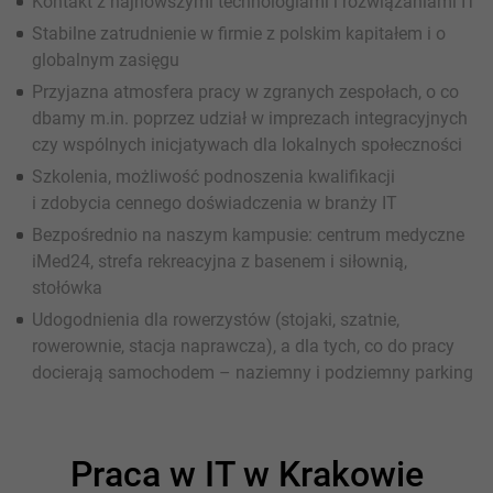
Kontakt z najnowszymi technologiami i rozwiązaniami IT
Stabilne zatrudnienie w firmie z polskim kapitałem i o
globalnym zasięgu
Przyjazna atmosfera pracy w zgranych zespołach, o co
dbamy m.in. poprzez udział w imprezach integracyjnych
czy wspólnych inicjatywach dla lokalnych społeczności
Szkolenia, możliwość podnoszenia kwalifikacji
i zdobycia cennego doświadczenia w branży IT
Bezpośrednio na naszym kampusie: centrum medyczne
iMed24, strefa rekreacyjna z basenem i siłownią,
stołówka
Udogodnienia dla rowerzystów (stojaki, szatnie,
rowerownie, stacja naprawcza), a dla tych, co do pracy
docierają samochodem – naziemny i podziemny parking
Praca w IT w Krakowie