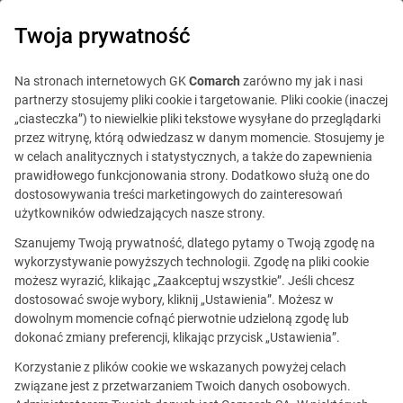
0
Twoja prywatność
Na stronach internetowych GK
Comarch
zarówno my jak i nasi
partnerzy stosujemy pliki cookie i targetowanie. Pliki cookie (inaczej
„ciasteczka”) to niewielkie pliki tekstowe wysyłane do przeglądarki
przez witrynę, którą odwiedzasz w danym momencie. Stosujemy je
w celach analitycznych i statystycznych, a także do zapewnienia
prawidłowego funkcjonowania strony. Dodatkowo służą one do
dostosowywania treści marketingowych do zainteresowań
Włocławek
użytkowników odwiedzających nasze strony.
Szanujemy Twoją prywatność, dlatego pytamy o Twoją zgodę na
wykorzystywanie powyższych technologii. Zgodę na pliki cookie
możesz wyrazić, klikając „Zaakceptuj wszystkie”. Jeśli chcesz
dostosować swoje wybory, kliknij „Ustawienia”. Możesz w
dowolnym momencie cofnąć pierwotnie udzieloną zgodę lub
dokonać zmiany preferencji, klikając przycisk „Ustawienia”.
ul. Broniewskiego 5
Korzystanie z plików cookie we wskazanych powyżej celach
Biurowiec Tertio Ponte
związane jest z przetwarzaniem Twoich danych osobowych.