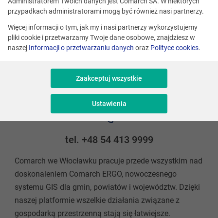
Administratorem Twoich danych jest Comarch SA. W niektórych
II piętro
przypadkach administratorami mogą być również nasi partnerzy.
87-800 Włocławek
Więcej informacji o tym, jak my i nasi partnerzy wykorzystujemy
pliki cookie i przetwarzamy Twoje dane osobowe, znajdziesz w
naszej
Informacji o przetwarzaniu danych
oraz
Polityce cookies
.
Adres mailowy
Zaakceptuj wszystkie
praca@comarch.pl
Ustawienia
tel. +48 54 413 9999
Comarch we Włocławku pracuje przede wszystkim nad
doskonaleniem Comarch ERGO, nowoczesnego
systemu GIS dla gmin, powiatów i województw. Dzięki
naszej platformie wszelkie działania związane z
gospodarką przestrzenną stają się łatwiejsze.