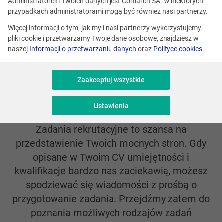
Administratorem Twoich danych jest Comarch SA. W niektórych
w Comarch
przypadkach administratorami mogą być również nasi partnerzy.
Więcej informacji o tym, jak my i nasi partnerzy wykorzystujemy
pliki cookie i przetwarzamy Twoje dane osobowe, znajdziesz w
naszej
Informacji o przetwarzaniu danych
oraz
Polityce cookies
.
Zadania rekrutacyjne jako
Zaakceptuj wszystkie
wstęp do procesu rekrutacji?
Ustawienia
Zadania rekrutacyjne to szansa na
przedstawienie Twoich mocnych stron. Gdy
opisane w Twoim CV umiejętności i
kwalifikacje bardzo nas zaciekawią, możesz
spodziewać się wiadomości z prośbą o
przygotowanie zadania. Przejdźmy zatem do
poznania możliwych rodzajów zadań