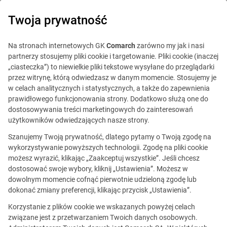
0
Twoja prywatność
Na stronach internetowych GK
Comarch
zarówno my jak i nasi
partnerzy stosujemy pliki cookie i targetowanie. Pliki cookie (inaczej
„ciasteczka”) to niewielkie pliki tekstowe wysyłane do przeglądarki
przez witrynę, którą odwiedzasz w danym momencie. Stosujemy je
w celach analitycznych i statystycznych, a także do zapewnienia
prawidłowego funkcjonowania strony. Dodatkowo służą one do
dostosowywania treści marketingowych do zainteresowań
użytkowników odwiedzających nasze strony.
Szanujemy Twoją prywatność, dlatego pytamy o Twoją zgodę na
wykorzystywanie powyższych technologii. Zgodę na pliki cookie
możesz wyrazić, klikając „Zaakceptuj wszystkie”. Jeśli chcesz
dostosować swoje wybory, kliknij „Ustawienia”. Możesz w
dowolnym momencie cofnąć pierwotnie udzieloną zgodę lub
dokonać zmiany preferencji, klikając przycisk „Ustawienia”.
Jak wygląda rekrutacja
Korzystanie z plików cookie we wskazanych powyżej celach
Zadania rekrutacyjne
związane jest z przetwarzaniem Twoich danych osobowych.