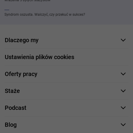
wrażenia 5 byłych stażystów
Syndrom oszusta. Walczyć, czy przekuć w sukces?
Dlaczego my
Nasi pracownicy
Ustawienia plików cookies
Co oferujemy
Oferty pracy
Nasze projekty
Formularz aplikacyjny
Profile zawodowe
Staże
Java
Proces rekrutacji
Staże IT
Podcast
.NET
Staż UX/UI
Comarch Careers
C++
Blog