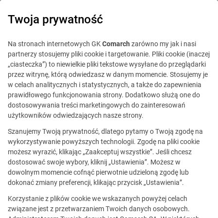
0
Twoja prywatność
O strategii, technologii
Na stronach internetowych GK
Comarch
zarówno my jak i nasi
partnerzy stosujemy pliki cookie i targetowanie. Pliki cookie (inaczej
i odwadze. Za nami spotkanie
„ciasteczka”) to niewielkie pliki tekstowe wysyłane do przeglądarki
liderów
przez witrynę, którą odwiedzasz w danym momencie. Stosujemy je
w celach analitycznych i statystycznych, a także do zapewnienia
prawidłowego funkcjonowania strony. Dodatkowo służą one do
dostosowywania treści marketingowych do zainteresowań
Opublikowano
2026-04-01
użytkowników odwiedzających nasze strony.
Udostępnij
Szanujemy Twoją prywatność, dlatego pytamy o Twoją zgodę na
wykorzystywanie powyższych technologii. Zgodę na pliki cookie
możesz wyrazić, klikając „Zaakceptuj wszystkie”. Jeśli chcesz
dostosować swoje wybory, kliknij „Ustawienia”. Możesz w
dowolnym momencie cofnąć pierwotnie udzieloną zgodę lub
dokonać zmiany preferencji, klikając przycisk „Ustawienia”.
Korzystanie z plików cookie we wskazanych powyżej celach
związane jest z przetwarzaniem Twoich danych osobowych.