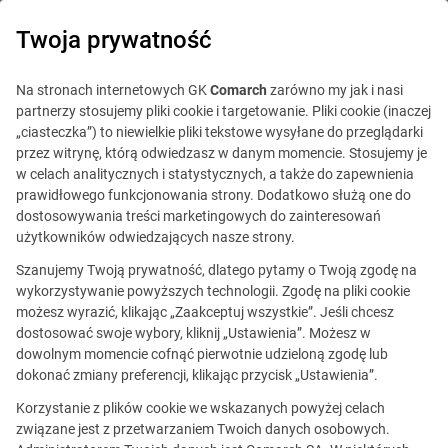
0
Twoja prywatność
IT Board
Na stronach internetowych GK
Comarch
zarówno my jak i nasi
partnerzy stosujemy pliki cookie i targetowanie. Pliki cookie (inaczej
„ciasteczka”) to niewielkie pliki tekstowe wysyłane do przeglądarki
przez witrynę, którą odwiedzasz w danym momencie. Stosujemy je
w celach analitycznych i statystycznych, a także do zapewnienia
prawidłowego funkcjonowania strony. Dodatkowo służą one do
dostosowywania treści marketingowych do zainteresowań
Blog
Technologie
użytkowników odwiedzających nasze strony.
19 kwietnia 2021
Szanujemy Twoją prywatność, dlatego pytamy o Twoją zgodę na
wykorzystywanie powyższych technologii. Zgodę na pliki cookie
możesz wyrazić, klikając „Zaakceptuj wszystkie”. Jeśli chcesz
Od monolitu do choreografii
dostosować swoje wybory, kliknij „Ustawienia”. Możesz w
dowolnym momencie cofnąć pierwotnie udzieloną zgodę lub
opartej o mikroserwisy: lesson
dokonać zmiany preferencji, klikając przycisk „Ustawienia”.
learned z wdrożenia w Banku
Korzystanie z plików cookie we wskazanych powyżej celach
związane jest z przetwarzaniem Twoich danych osobowych.
BNP Paribas