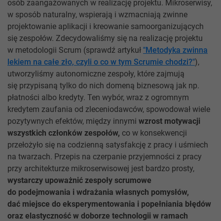
osób zaangażowanych w realizację projektu. Mikroserwisy,
w sposób naturalny, wspierają i wzmacniają zwinne
projektowanie aplikacji i kreowanie samoorganizujących
się zespołów. Zdecydowaliśmy się na realizację projektu
w metodologii Scrum (sprawdź artykuł
"Metodyka zwinna
lekiem na całe zło, czyli o co w tym Scrumie chodzi?"
),
utworzyliśmy autonomiczne zespoły, które zajmują
się przypisaną tylko do nich domeną biznesową jak np.
płatności albo kredyty. Ten wybór, wraz z ogromnym
kredytem zaufania od zleceniodawców, spowodował wiele
pozytywnych efektów, między innymi
wzrost motywacji
wszystkich członków zespołów,
co w konsekwencji
przełożyło się na codzienną satysfakcję z pracy i uśmiech
na twarzach. Przepis na czerpanie przyjemności z pracy
przy architekturze mikroserwisowej jest bardzo prosty,
wystarczy upoważnić zespoły scrumowe
do podejmowania i wdrażania własnych pomysłów,
dać miejsce do eksperymentowania i popełniania błędów
oraz elastyczność w doborze technologii w ramach