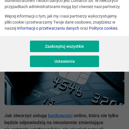
Administratorem Twoich danych jest Comarch SA. W niektórych
przypadkach administratorami mogą być również nasi partnerzy.
Monika Siara-Bramora
Skomentuj
Więcej informacji o tym, jak my i nasi partnerzy wykorzystujemy
pliki cookie i przetwarzamy Twoje dane osobowe, znajdziesz w
Udostępnij
naszej
Informacji o przetwarzaniu danych
oraz
Polityce cookies
.
Zaakceptuj wszystkie
Ustawienia
Jak stworzyć usługę
bankowości
online, która nie tylko
będzie odpowiedzią na nieustannie zmieniające