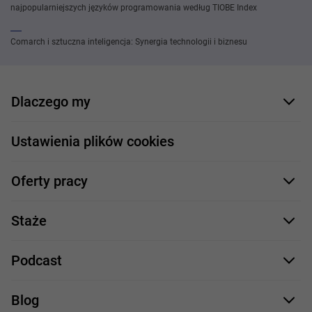
najpopularniejszych języków programowania według TIOBE Index
Comarch i sztuczna inteligencja: Synergia technologii i biznesu
Dlaczego my
Nasi pracownicy
Ustawienia plików cookies
Co oferujemy
Oferty pracy
Nasze projekty
Formularz aplikacyjny
Profile zawodowe
Staże
Java
Proces rekrutacji
Staże IT
Podcast
.NET
Staż UX/UI
Comarch Careers
C++
Blog