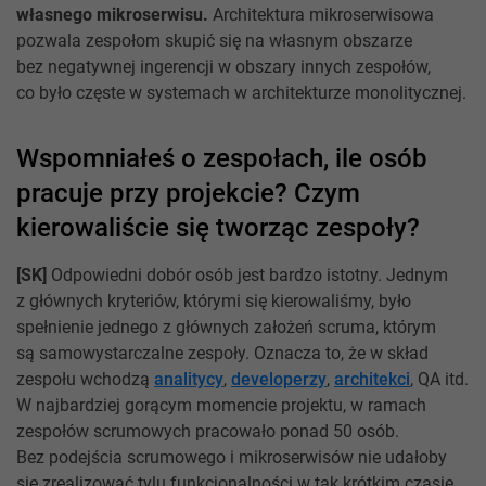
własnego mikroserwisu.
Architektura mikroserwisowa
pozwala zespołom skupić się na własnym obszarze
bez negatywnej ingerencji w obszary innych zespołów,
co było częste w systemach w architekturze monolitycznej.
Wspomniałeś o zespołach, ile osób
pracuje przy projekcie? Czym
kierowaliście się tworząc zespoły?
[SK]
Odpowiedni dobór osób jest bardzo istotny. Jednym
z głównych kryteriów, którymi się kierowaliśmy, było
spełnienie jednego z głównych założeń scruma, którym
są samowystarczalne zespoły. Oznacza to, że w skład
zespołu wchodzą
analitycy
,
developerzy
,
architekci
, QA itd.
W najbardziej gorącym momencie projektu, w ramach
zespołów scrumowych pracowało ponad 50 osób.
Bez podejścia scrumowego i mikroserwisów nie udałoby
się zrealizować tylu funkcjonalności w tak krótkim czasie.