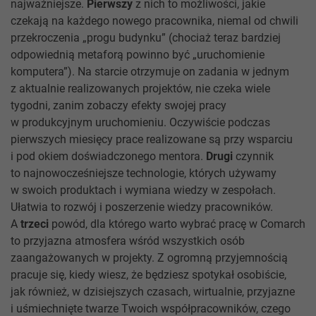
najważniejsze.
Pierwszy
z nich to możliwości, jakie
czekają na każdego nowego pracownika, niemal od chwili
przekroczenia „progu budynku” (chociaż teraz bardziej
odpowiednią metaforą powinno być „uruchomienie
komputera”). Na starcie otrzymuje on zadania w jednym
z aktualnie realizowanych projektów, nie czeka wiele
tygodni, zanim zobaczy efekty swojej pracy
w produkcyjnym uruchomieniu. Oczywiście podczas
pierwszych miesięcy prace realizowane są przy wsparciu
i pod okiem doświadczonego mentora.
Drugi
czynnik
to najnowocześniejsze technologie, których używamy
w swoich produktach i wymiana wiedzy w zespołach.
Ułatwia to rozwój i poszerzenie wiedzy pracowników.
A
trzeci
powód, dla którego warto wybrać pracę w Comarch
to przyjazna atmosfera wśród wszystkich osób
zaangażowanych w projekty. Z ogromną przyjemnością
pracuje się, kiedy wiesz, że będziesz spotykał osobiście,
jak również, w dzisiejszych czasach, wirtualnie, przyjazne
i uśmiechnięte twarze Twoich współpracowników, czego