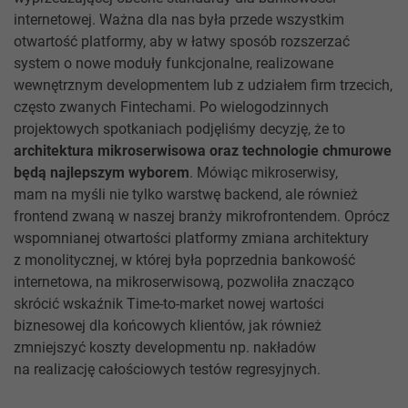
internetowej. Ważna dla nas była przede wszystkim
otwartość platformy, aby w łatwy sposób rozszerzać
system o nowe moduły funkcjonalne, realizowane
wewnętrznym developmentem lub z udziałem firm trzecich,
często zwanych Fintechami. Po wielogodzinnych
projektowych spotkaniach podjęliśmy decyzję, że to
architektura mikroserwisowa oraz technologie chmurowe
będą najlepszym wyborem
. Mówiąc mikroserwisy,
mam na myśli nie tylko warstwę backend, ale również
frontend zwaną w naszej branży mikrofrontendem. Oprócz
wspomnianej otwartości platformy zmiana architektury
z monolitycznej, w której była poprzednia bankowość
internetowa, na mikroserwisową, pozwoliła znacząco
skrócić wskaźnik Time-to-market nowej wartości
biznesowej dla końcowych klientów, jak również
zmniejszyć koszty developmentu np. nakładów
na realizację całościowych testów regresyjnych.